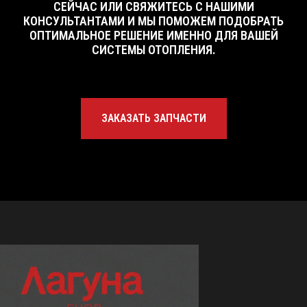
СЕЙЧАС ИЛИ СВЯЖИТЕСЬ С НАШИМИ
Бойлеры
Оплата
КОНСУЛЬТАНТАМИ И МЫ ПОМОЖЕМ ПОДОБРАТЬ
Запчасти
ОПТИМАЛЬНОЕ РЕШЕНИЕ ИМЕННО ДЛЯ ВАШЕЙ
СИСТЕМЫ ОТОПЛЕНИЯ.
Ответим на Ваши вопросы
с 9:00 до 19:00 по МСК
ЗАКАЗАТЬ ЗАПЧАСТИ
8 985 998-04-08
8 495 998-04-08
ПОДРОБНЕЕ >>